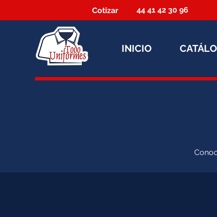
44 41 42 30 96
Cotizar
INICIO
CATÁL
Conoce