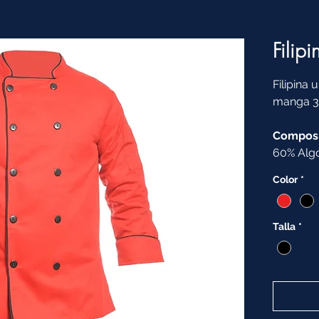
Filip
Filipina 
manga 3/
Composi
60% Algo
Color
*
Talla
*