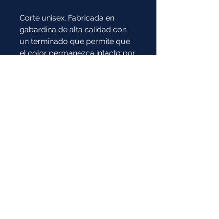
Corte unisex. Fabricada en
gabardina de alta calidad con
un terminado que permite que
el color permanezca intacto por
mayor tiempo, provee
comodidad y protección para
personal de cocina
Composición:
60% Algodón 40% Poliéster
* Imagen de referencia:
la prenda y el color pueden tener
variaciones
COTIZAR