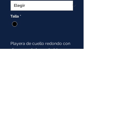
Talla
*
Playera de cuello redondo con
dispersor de humedad. La
mejor opción para hacer
ejercicio a cualquier hora del
día, cuenta una gran variedad
de colores.
Composición:
100% Poliéster
* Imagen de referencia:
la prenda y el color pueden tener