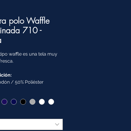
ra polo Waffle
inada 710 -
a
 tipo waffle es una tela muy
fresca.
ción:
dón / 50% Poliéster