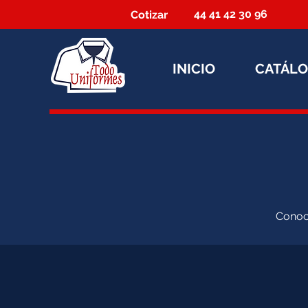
44 41 42 30 96
Cotizar
INICIO
CATÁL
Conoce