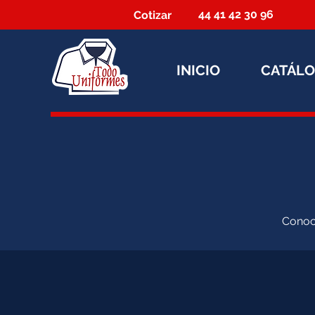
44 41 42 30 96
Cotizar
INICIO
CATÁL
Conoce