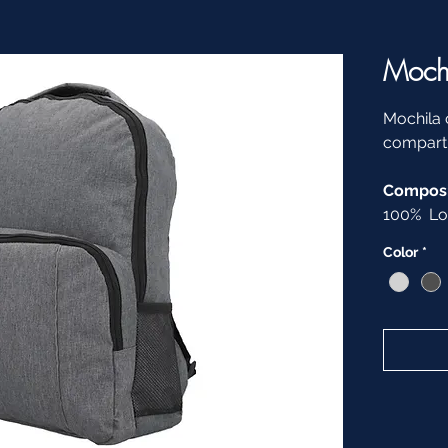
Mochi
Mochila c
compart
Composi
100% Lon
Color
*