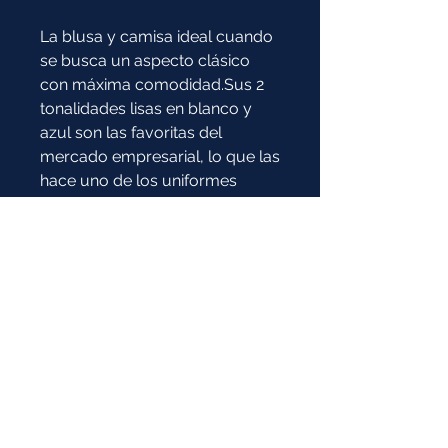
La blusa y camisa ideal cuando
se busca un aspecto clásico
con máxima comodidad.Sus 2
tonalidades lisas en blanco y
azul son las favoritas del
mercado empresarial, lo que las
hace uno de los uniformes
preferidos de nuestro catálogo
corporativo.
Modelos en manga corta
sujetos a disponibilidad
Composición:
60% Algodón / 40% Poliéster
* Imagen de referencia: