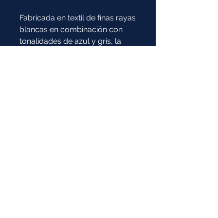
Fabricada en textil de finas rayas
blancas en combinación con
tonalidades de azul y gris, la
hacen una prenda más formal
para un toque ejecutivo. Tela
extra ligera.
Composición:
60% Algodón / 40% Poliéster
* Imagen de referencia:
la prenda y el color pueden tener
variaciones
COTIZAR