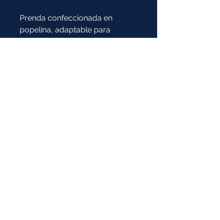
Prenda confeccionada en
popelina, adaptable para
calquier tipo de clima,
especialmente los cálidos por
su tela ligera.
Composición:
50% Algodón / 50% Poliéster
* Imagen de referencia:
la prenda y el color pueden tener
variaciones
COTIZAR
TODO UNIFORMES Ⓡ