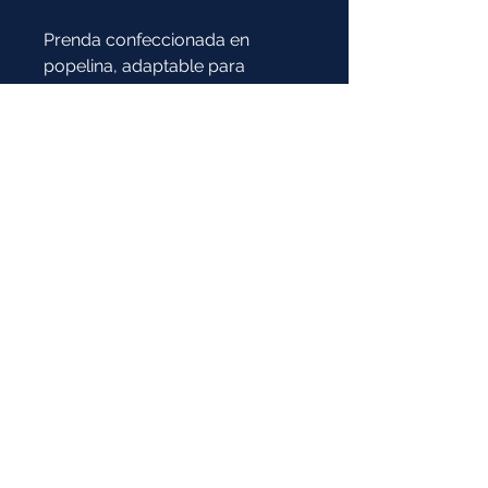
Prenda confeccionada en
popelina, adaptable para
calquier tipo de clima,
especialmente los cálidos por
su tela ligera.
Composición:
50% Algodón / 50% Poliéster
* Imagen de referencia:
la prenda y el color pueden tener
variaciones
COTIZAR
TODO UNIFORMES Ⓡ