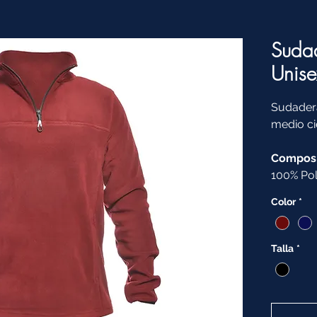
Sudad
Unise
Sudadera
medio ci
Composi
100% Pol
Color
*
Talla
*