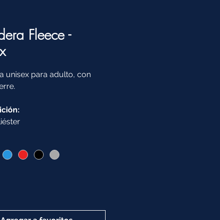
era Fleece -
x
 unisex para adulto, con
erre.
ción:
iéster