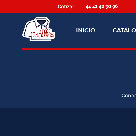
44 41 42 30 96
Cotizar
INICIO
CATÁL
Conoce