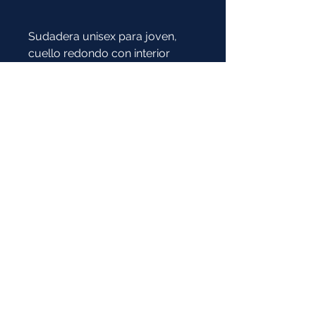
Sudadera unisex para joven,
cuello redondo con interior
acogedor y cepillado,
disponible en una amplia paleta
de colores.
Composición:
50% algodón / 50% Poliéster
* Imagen de referencia:
la prenda y el color pueden tener
variaciones
COTIZAR