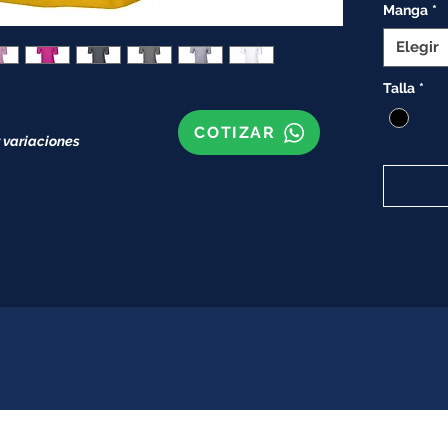
Manga
*
Elegir
Talla
*
COTIZAR
 variaciones