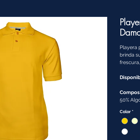
Playe
Dama 
Playera 
brinda s
frescura,
Disponib
Composi
50% Algo
Color
*