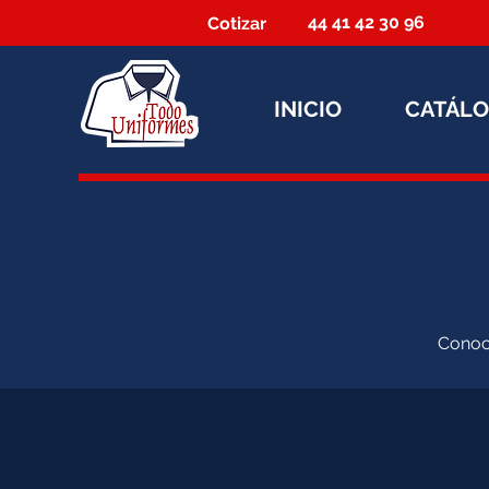
44 41 42 30 96
Cotizar
INICIO
CATÁL
Conoce