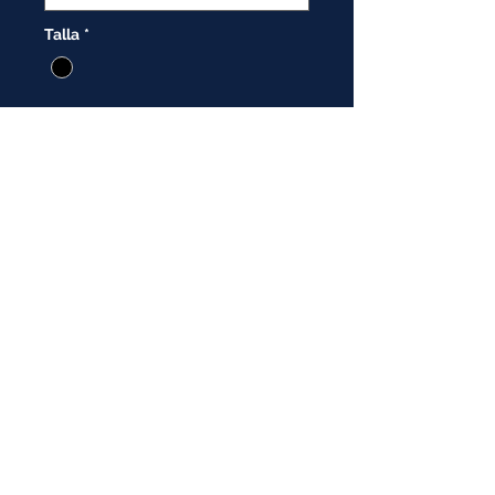
Talla
*
Playera cuello redondo, manga
larga.
Composición:
100% Poliéster
* Imagen de referencia:
la prenda y el color pueden tener
variaciones
COTIZAR