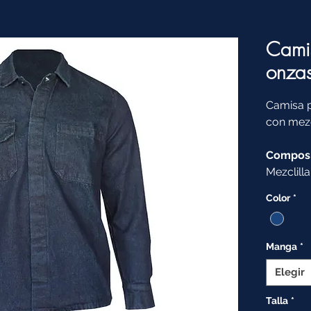
Camis
onza
Camisa p
con mezc
Composi
Mezclilla
Color
*
Manga
*
Elegir
Talla
*