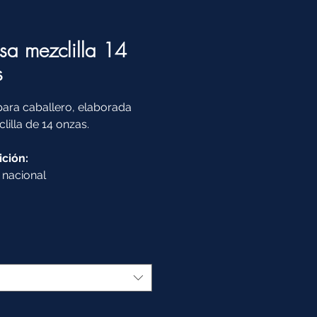
a mezclilla 14
s
ara caballero, elaborada
lilla de 14 onzas.
ción:
 nacional