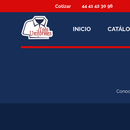
44 41 42 30 96
Cotizar
INICIO
CATÁL
Conoce