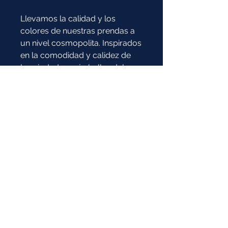
Llevamos la calidad y los
colores de nuestras prendas a
un nivel cosmopolita. Inspirados
en la comodidad y calidez de
las ciudades más bellas del
mundo, creamos el uniforme
perfecto para brindar un
ambiente empático.
Composición:
43% Algodón / 57% Poliéster
* Imagen de referencia:
la prenda y el color pueden tener
variaciones
COTIZAR