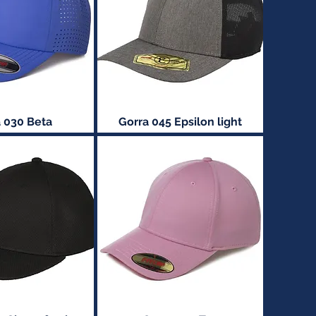
 030 Beta
Gorra 045 Epsilon light