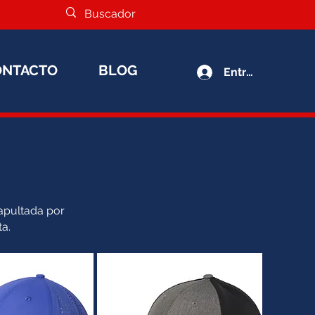
ONTACTO
BLOG
Entrar
apultada por
ta.