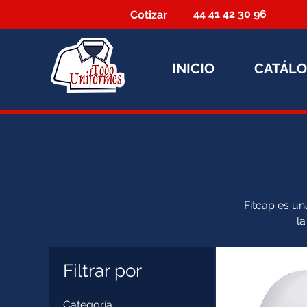
44 41 42 30 96
Cotizar
INICIO
CATÁL
Fitcap es u
la
Filtrar por
Categoría