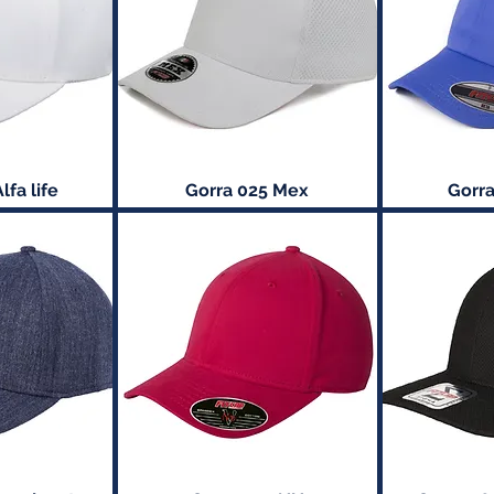
lfa life
Gorra 025 Mex
Gorra